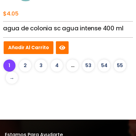
$
4.05
agua de colonia sc agua intense 400 ml
Añadir Al Carrito
1
2
3
4
…
53
54
55
→
Estamos Para Ayudarte