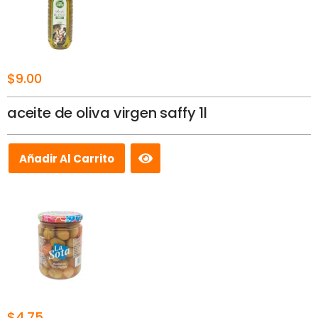
$
9.00
aceite de oliva virgen saffy 1l
Añadir Al Carrito
$
4.75