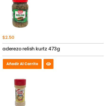
$
2.50
aderezo relish kurtz 473g
Añadir Al Carrito