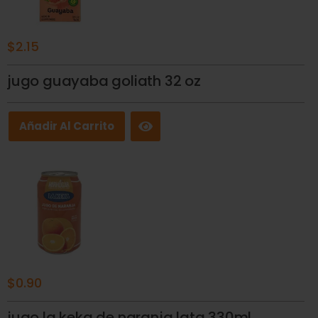
$
2.15
jugo guayaba goliath 32 oz
Añadir Al Carrito
$
0.90
jugo la keka de naranja lata 330ml