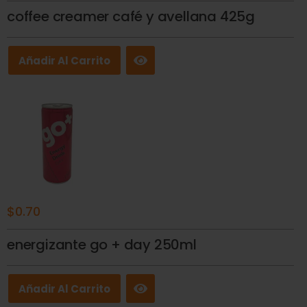
coffee creamer café y avellana 425g
Añadir Al Carrito
$
0.70
energizante go + day 250ml
Añadir Al Carrito