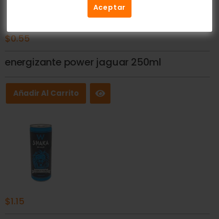
Aceptar
$
0.55
energizante power jaguar 250ml
Añadir Al Carrito
$
1.15