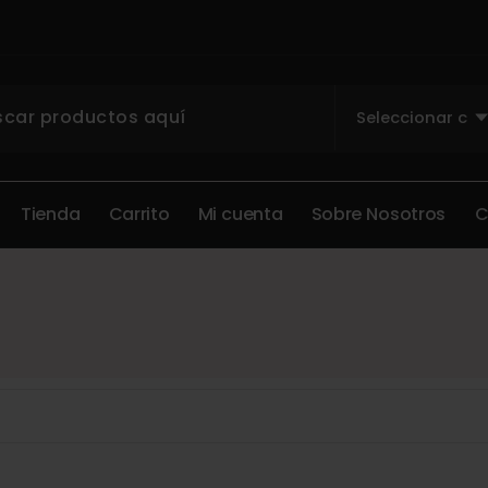
T
i
e
n
d
a
C
a
r
r
i
t
o
M
i
c
u
e
n
t
a
S
o
b
r
e
N
o
s
o
t
r
o
s