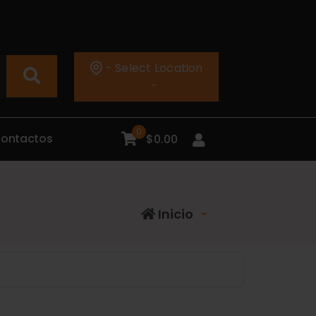
- Select Location
-
0
C
o
n
t
a
c
t
o
s
$
0.00
Inicio
-