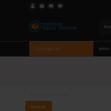
ENVIOS RICO RICOS
Categorías
I
n
i
c
i
o
Buscar