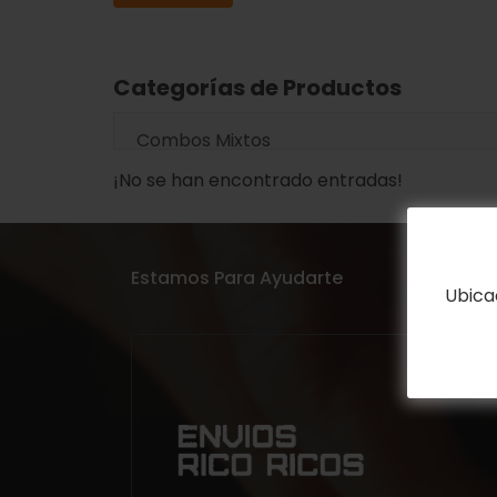
Categorías de Productos
Combos Mixtos
¡No se han encontrado entradas!
Estamos Para Ayudarte
Ubica