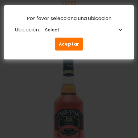
$
23.80
Por favor selecciona una ubicacion
Añadir al carrito
Ubicación:
Aceptar