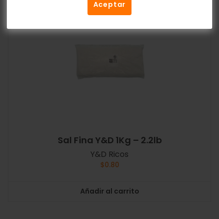
Aceptar
Sal Fina Y&D 1Kg – 2.2lb
Y&D Ricos
$
0.80
Añadir al carrito