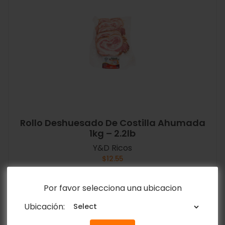
Rollo Deshuesado De Costilla Ahumada
1kg – 2.2lb
Y&D Ricos
$
12.55
Añadir al carrito
Por favor selecciona una ubicacion
Ubicación: