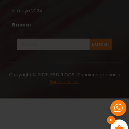
mayo 2024
Buscar
Copyright © 2026 Y&D RICOS | Funciona gracias a
Squirrel´s Lab
0