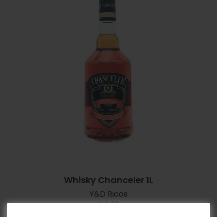
Whisky Chanceler 1L
Y&D Ricos
$
4.40