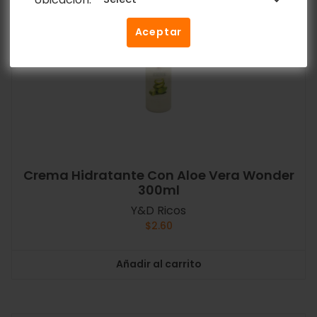
Aceptar
Crema Hidratante Con Aloe Vera Wonder
300ml
Y&D Ricos
$
2.60
Añadir al carrito