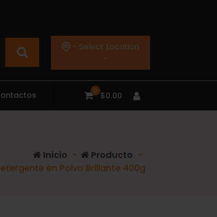
- Select Location
-
0
C
o
n
t
a
c
t
o
s
$
0.00
Inicio
-
Producto
-
etergente en Polvo Brillante 400g