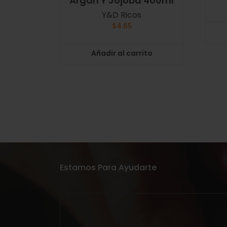
Argán Y Jojoba 400ml
Y&D Ricos
$
4.65
Añadir al carrito
Estamos Para Ayudarte