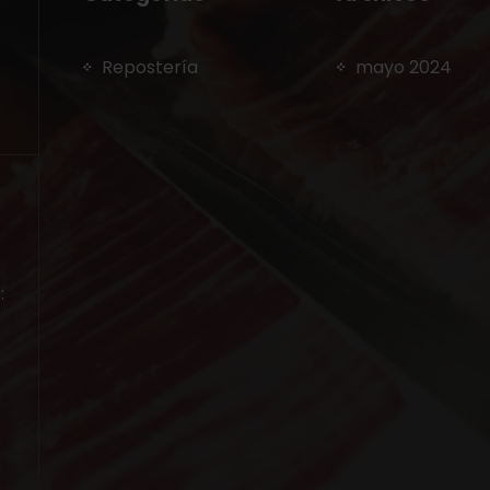
Repostería
mayo 2024
: