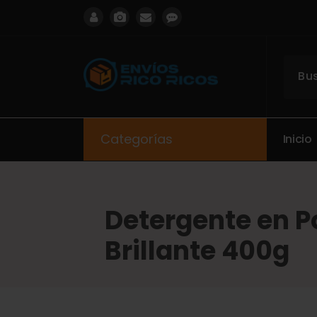
ENVIOS RICO RICOS
Categorías
I
n
i
c
i
o
Detergente en P
Brillante 400g