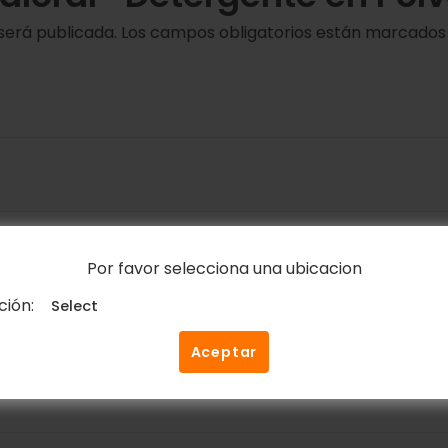
será publicada.
Los campos obligatorios están marcado
Correo electrónico
*
Por favor selecciona una ubicacion
ción:
ico y web en este navegador para la próxima vez que c
Aceptar