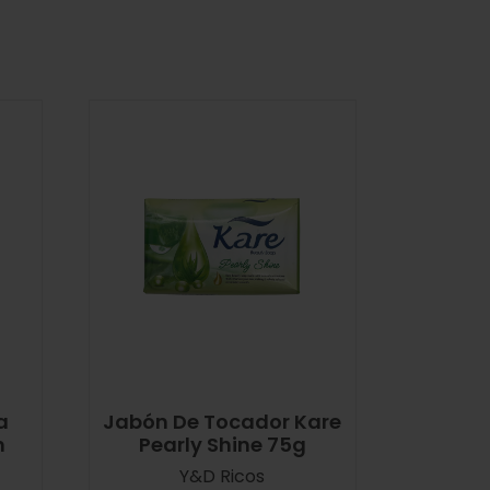
a
Jabón De Tocador Kare
n
Pearly Shine 75g
Y&D Ricos