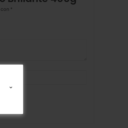
s con
*
omente.