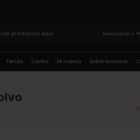
T
i
e
n
d
a
C
a
r
r
i
t
o
M
i
c
u
e
n
t
a
S
o
b
r
e
N
o
s
o
t
r
o
s
olvo
D