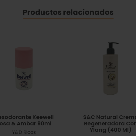
Productos relacionados
esodorante Keewell
S&C Natural Crem
osa & Ambar 90ml
Regeneradora Co
Ylang (400 Ml)
Y&D Ricos