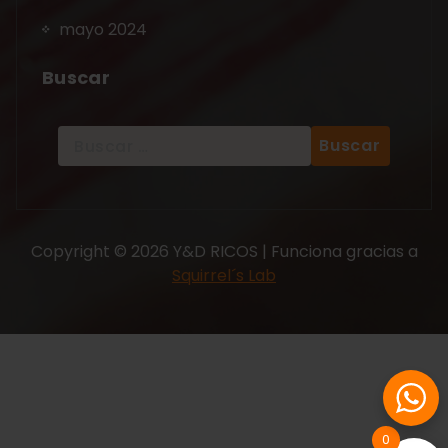
mayo 2024
Buscar
Copyright © 2026 Y&D RICOS | Funciona gracias a
Squirrel´s Lab
0