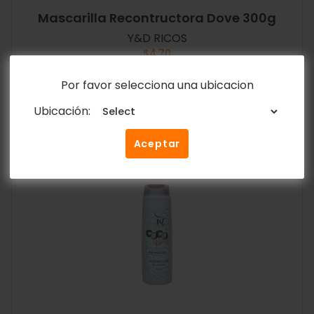
Mascarilla Recontructora Dove 300g
Y&D RICOS
$
4.70
Por favor selecciona una ubicacion
Añadir al carrito
Ubicación:
Aceptar