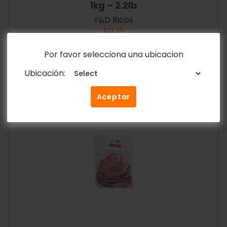
1kg – 2.2lb
Y&D Ricos
$
12.55
Por favor selecciona una ubicacion
Añadir al carrito
Ubicación:
Aceptar