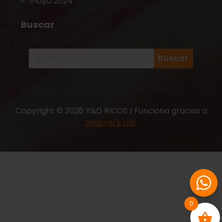
mayo 2024
Buscar
Copyright © 2026 Y&D RICOS | Funciona gracias a
Squirrel´s Lab
0