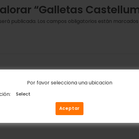
valorar “Galletas Castellu
será publicada.
Los campos obligatorios están marcado
Por favor selecciona una ubicacion
Correo electrónico
*
ción:
Aceptar
ico y web en este navegador para la próxima vez que c