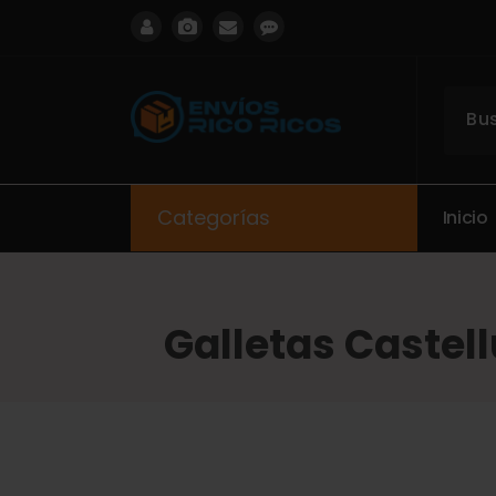
ENVIOS RICO RICOS
Categorías
I
n
i
c
i
o
Galletas Castel