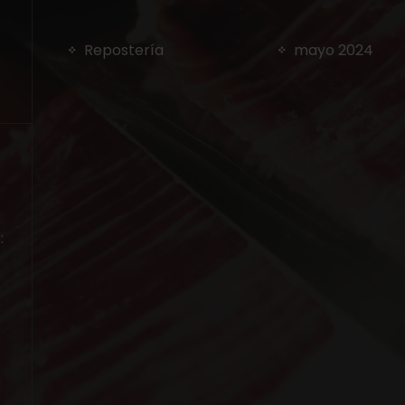
Repostería
mayo 2024
: