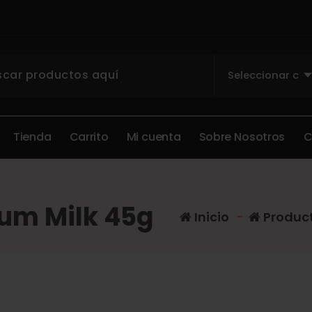
T
i
e
n
d
a
C
a
r
r
i
t
o
M
i
c
u
e
n
t
a
S
o
b
r
e
N
o
s
o
t
r
o
s
lum Milk 45g
Inicio
-
Produc