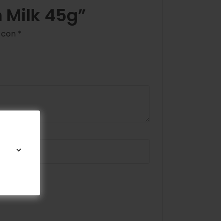
m Milk 45g”
s con
*
omente.