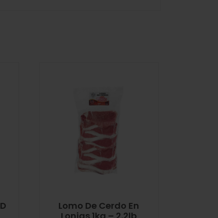
&D
Lomo De Cerdo En
Lonjas 1kg – 2.2lb