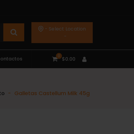
- Select Location
-
0
C
o
n
t
a
c
t
o
s
$
0.00
to
-
Galletas Castellum Milk 45g