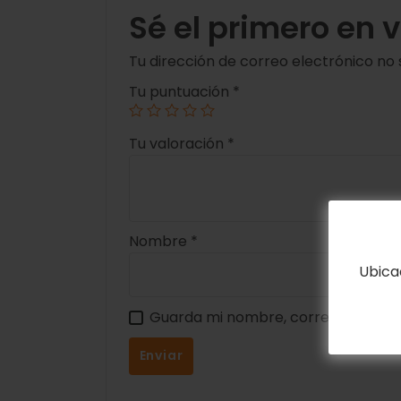
Sé el primero en 
Tu dirección de correo electrónico no 
Tu puntuación
*
Tu valoración
*
Nombre
*
Ubica
Guarda mi nombre, correo electrón