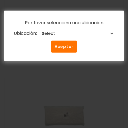
Jamón Pierna Ahumado Lasqueado Y&D
Por favor selecciona una ubicacion
1kg – 2.2lb
Ubicación:
Y&D Ricos
$
12.55
Aceptar
Añadir al carrito