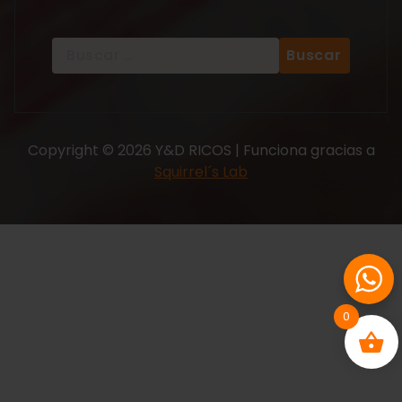
Copyright © 2026 Y&D RICOS | Funciona gracias a
Squirrel´s Lab
0