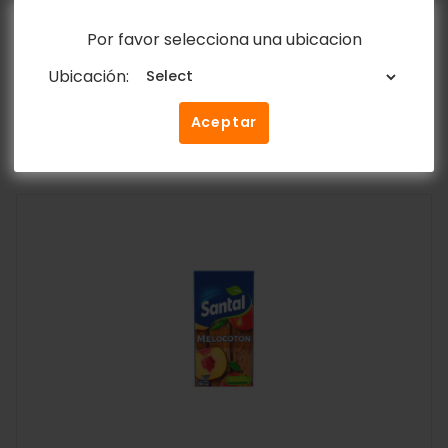
2.27kg – 5lb
Por favor selecciona una ubicacion
Y&D Ricos
$
23.80
Ubicación:
Aceptar
Añadir al carrito