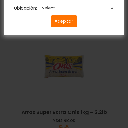
Ubicación:
Añadir al carrito
Aceptar
Arroz Super Extra Onis 1kg – 2.2lb
Y&D Ricos
$
2.20