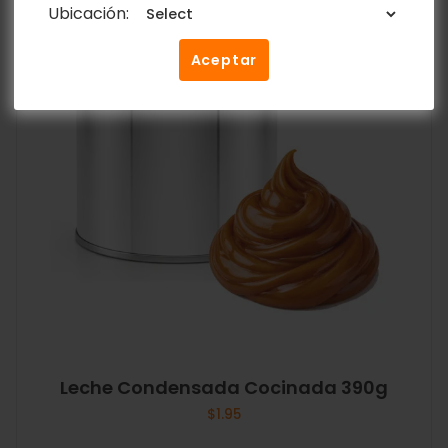
Ubicación:
Aceptar
Leche Condensada Cocinada 390g
$
1.95