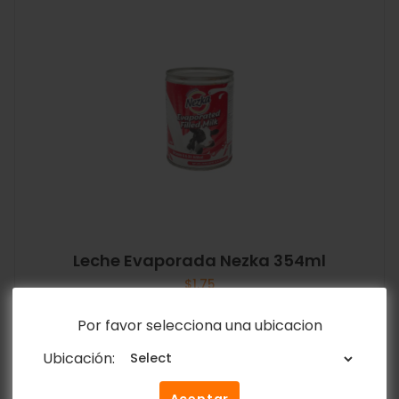
Leche Evaporada Nezka 354ml
$
1.75
Por favor selecciona una ubicacion
Añadir al carrito
Ubicación: