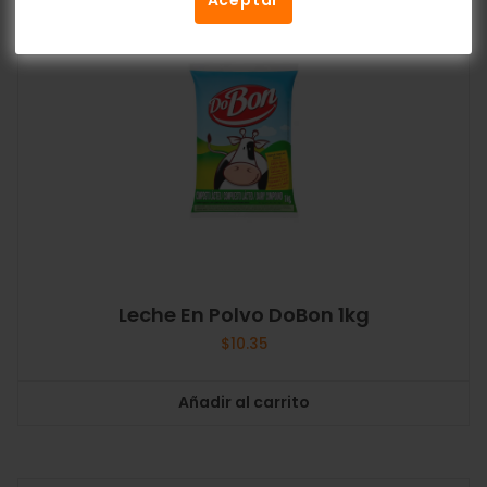
Aceptar
Leche En Polvo DoBon 1kg
$
10.35
Añadir al carrito