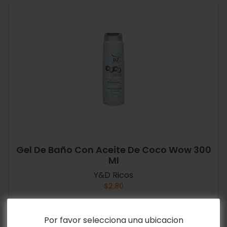
Gel De Baño Con Aceite De Coco Wow 300
Ml
Y&D Ricos
$
2.80
Añadir al carrito
Por favor selecciona una ubicacion