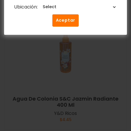
Ubicación:
Aceptar
Agua De Colonia S&C Jazmin Radiante
400 Ml
Y&D Ricos
$
4.45