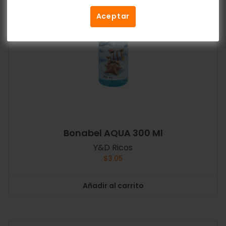
Aceptar
Bonabel AQUA 300 Ml
Y&D Ricos
$
3.05
Añadir al carrito