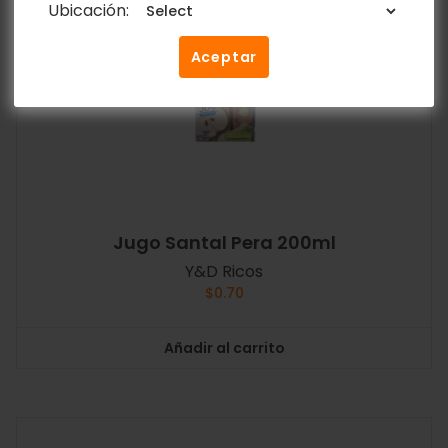
Ubicación:
Aceptar
Jugo Santal Pera 200ml
Y&D Ricos
$
0.70
Añadir al carrito