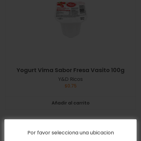
Yogurt Vima Sabor Fresa Vasito 100g
Y&D Ricos
$
0.75
Añadir al carrito
Por favor selecciona una ubicacion