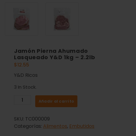
Jamón Pierna Ahumado
Lasqueado Y&D 1kg – 2.2lb
$
12.55
Y&D Ricos
3 In Stock.
Añadir al carrito
SKU:
TC000009
Categorías:
Alimentos
,
Embutidos