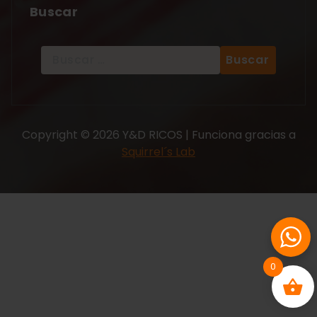
Buscar
Copyright © 2026 Y&D RICOS | Funciona gracias a
Squirrel´s Lab
0