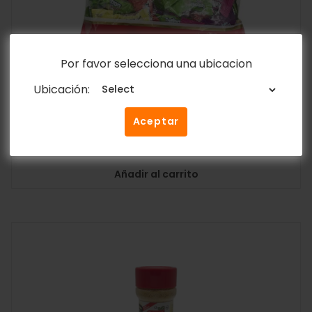
Por favor selecciona una ubicacion
Ubicación:
Paquete Caramelos Antat Surtidos Fruta
1000g
Aceptar
$
6.85
Añadir al carrito