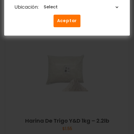
Ubicación:
Añadir al carrito
Aceptar
Harina De Trigo Y&D 1kg – 2.2lb
$
1.55