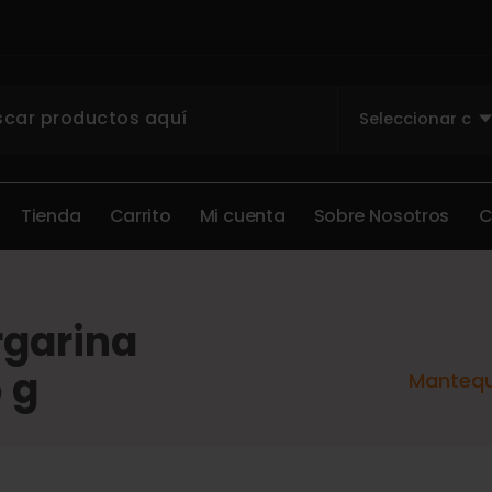
T
i
e
n
d
a
C
a
r
r
i
t
o
M
i
c
u
e
n
t
a
S
o
b
r
e
N
o
s
o
t
r
o
s
rgarina
 g
Mantequi