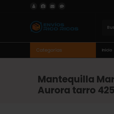
ENVIOS RICO RICOS
Categorías
I
n
i
c
i
o
Mantequilla Ma
Aurora tarro 425