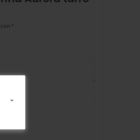
s con
*
omente.