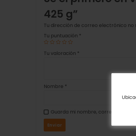
425 g”
Tu dirección de correo electrónico no 
Tu puntuación
*
Tu valoración
*
Nombre
*
Ubica
Guarda mi nombre, correo electrón