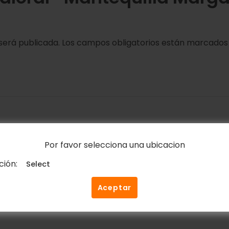
será publicada.
Los campos obligatorios están marcado
Por favor selecciona una ubicacion
Correo electrónico
*
ción:
Aceptar
ico y web en este navegador para la próxima vez que c