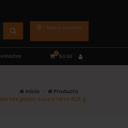
- Select Location
-
0
C
o
n
t
a
c
t
o
s
$
0.00
Inicio
-
Producto
-
lla Margarina Aurora tarro 425 g