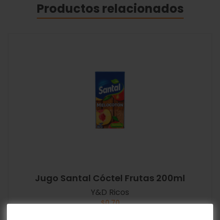
Productos relacionados
Jugo Santal Cóctel Frutas 200ml
Y&D Ricos
$
0.70