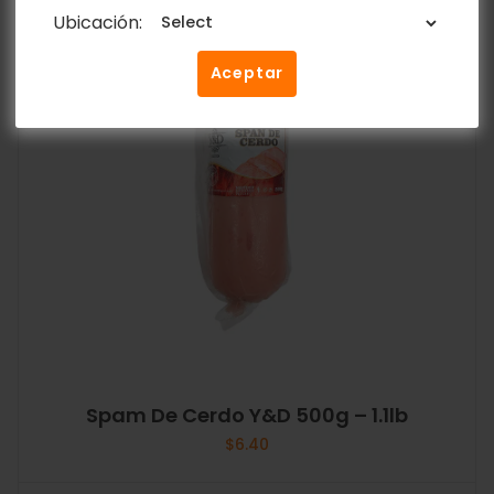
Ubicación:
Aceptar
Spam De Cerdo Y&D 500g – 1.1lb
$
6.40