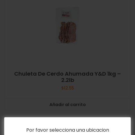
Chuleta De Cerdo Ahumada Y&D 1kg –
2.2lb
$
12.55
Añadir al carrito
Por favor selecciona una ubicacion