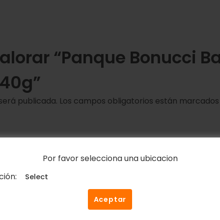
valorar “Panque Bonucci Ba
 40g”
será publicada.
Los campos obligatorios están marcado
Por favor selecciona una ubicacion
ción:
Correo electrónico
*
Aceptar