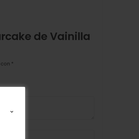
rcake de Vainilla
s con
*