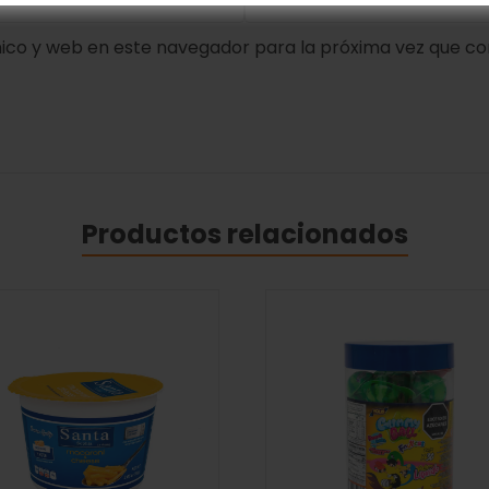
ico y web en este navegador para la próxima vez que c
Productos relacionados