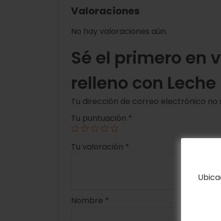
Valoraciones
No hay valoraciones aún.
Sé el primero en 
relleno con Leche
Tu dirección de correo electrónico no 
Tu puntuación
*
Tu valoración
*
Ubica
Nombre
*