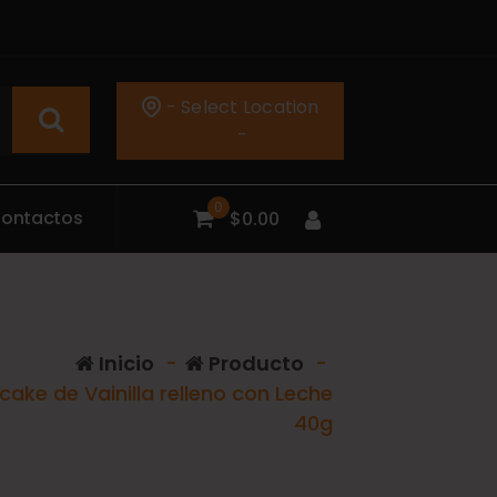
- Select Location
-
0
C
o
n
t
a
c
t
o
s
$
0.00
Inicio
-
Producto
-
ake de Vainilla relleno con Leche
40g