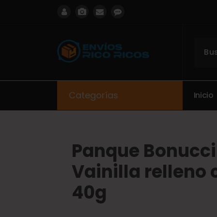
ENVIOS RICO RICOS
Categorías
I
n
i
c
i
o
Panque Bonucci
Vainilla relleno
40g