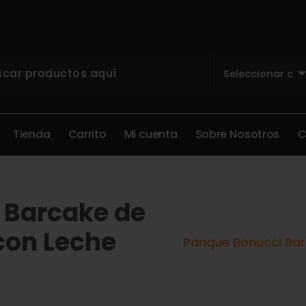
T
i
e
n
d
a
C
a
r
r
i
t
o
M
i
c
u
e
n
t
a
S
o
b
r
e
N
o
s
o
t
r
o
s
 Barcake de
 con Leche
Panque Bonucci Barc