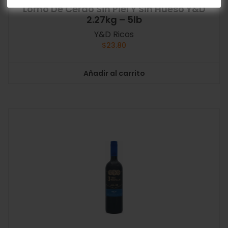
Lomo De Cerdo Sin Piel Y Sin Hueso Y&D
2.27kg – 5lb
Y&D Ricos
$
23.80
Añadir al carrito