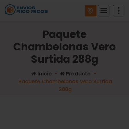
ENVIOS RICO RICOS
Paquete
Chambelonas Vero
Surtida 288g
Inicio
-
Producto
-
Paquete Chambelonas Vero Surtida
288g