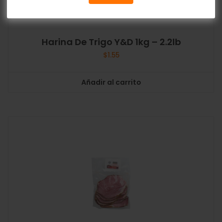
Harina De Trigo Y&D 1kg – 2.2lb
$
1.55
Añadir al carrito