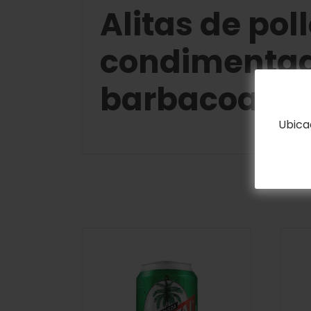
Alitas de pol
condimentadas
barbacoa.
Ubica