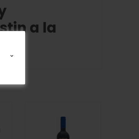
y
tin a la