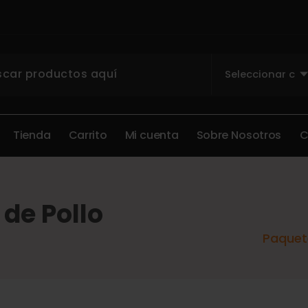
T
i
e
n
d
a
C
a
r
r
i
t
o
M
i
c
u
e
n
t
a
S
o
b
r
e
N
o
s
o
t
r
o
s
de Pollo
Paquete