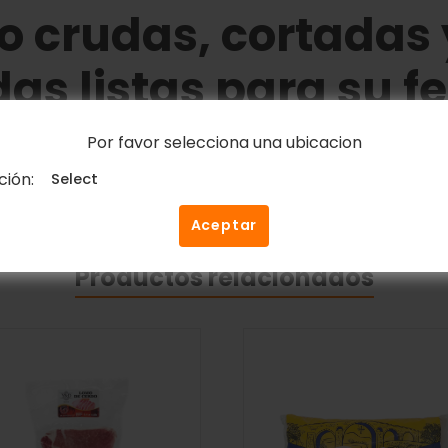
lo crudas, cortadas 
 listas para su fes
Por favor selecciona una ubicacion
ción:
Aceptar
Productos relacionados