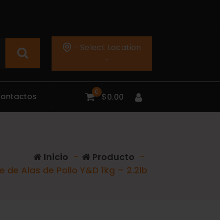
- Select Location
-
0
C
o
n
t
a
c
t
o
s
$
0.00
Inicio
-
Producto
-
 de Alas de Pollo Y&D 1kg – 2.2lb