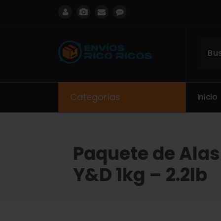
ENVIOS RICO RICOS
Categorías
I
n
i
c
i
o
Paquete de Alas 
Y&D 1kg – 2.2lb