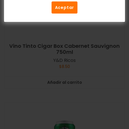
Aceptar
Vino Tinto Cigar Box Cabernet Sauvignon
750ml
Y&D Ricos
$
8.50
Añadir al carrito