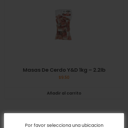
Masas De Cerdo Y&D 1kg – 2.2lb
$
9.50
Añadir al carrito
Por favor selecciona una ubicacion