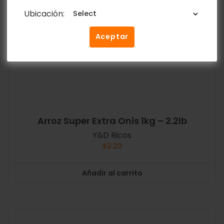
Ubicación:
Aceptar
Arroz Super Extra Onis 1kg – 2.2lb
Y&D Ricos
$
2.20
Añadir al carrito