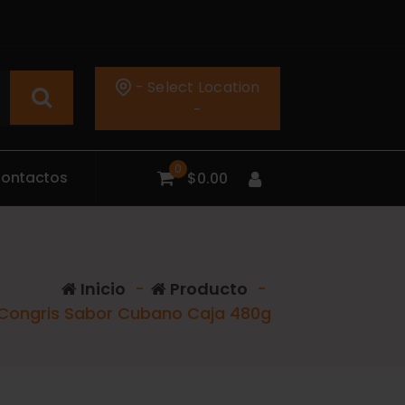
- Select Location
-
0
C
o
n
t
a
c
t
o
s
$
0.00
Inicio
-
Producto
-
r Congris Sabor Cubano Caja 480g