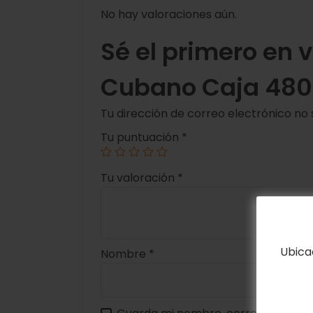
No hay valoraciones aún.
Sé el primero en 
Cubano Caja 480
Tu dirección de correo electrónico no 
Tu puntuación
*
Tu valoración
*
Ubica
Nombre
*