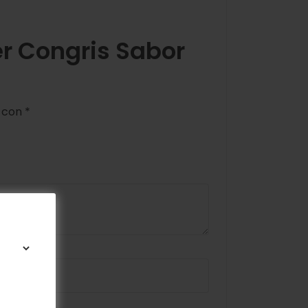
er Congris Sabor
s con
*