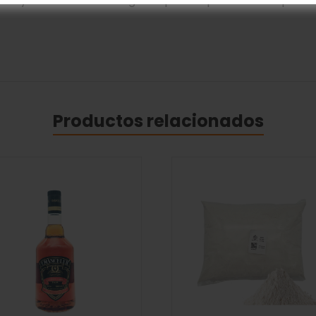
ico y web en este navegador para la próxima vez que c
Productos relacionados