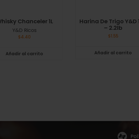
hisky Chanceler 1L
Harina De Trigo Y&D 
– 2.2lb
Y&D Ricos
$
1.55
$
4.40
Añadir al carrito
Añadir al carrito
Pol