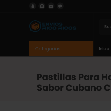
ENVIOS RICO RICOS
Categorías
I
n
i
c
i
o
Pastillas Para H
Sabor Cubano C