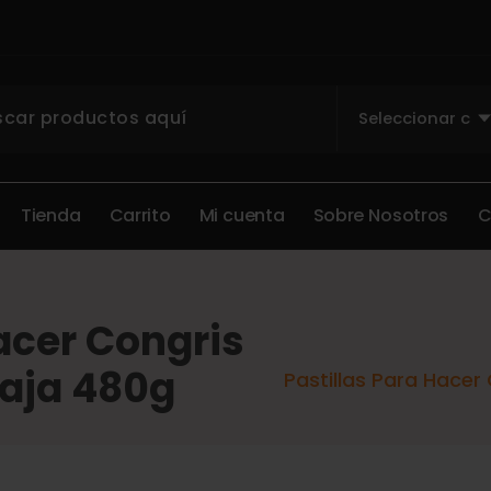
T
i
e
n
d
a
C
a
r
r
i
t
o
M
i
c
u
e
n
t
a
S
o
b
r
e
N
o
s
o
t
r
o
s
acer Congris
aja 480g
Pastillas Para Hace