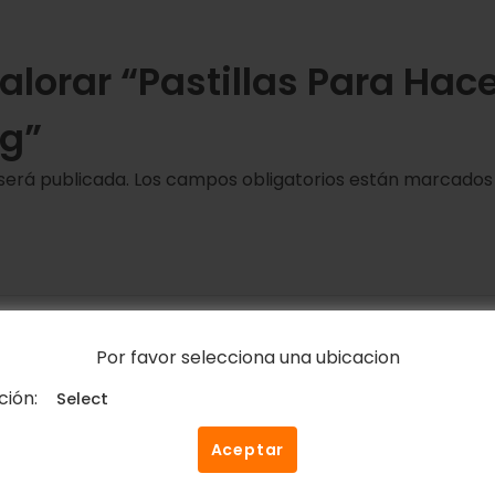
valorar “Pastillas Para Hac
g”
será publicada.
Los campos obligatorios están marcado
Por favor selecciona una ubicacion
ción:
Correo electrónico
*
Aceptar