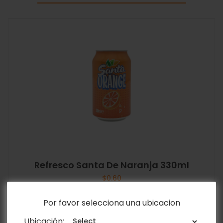
Refresco Santa De Naranja 330ml
$
0.60
Por favor selecciona una ubicacion
Añadir al carrito
Ubicación: