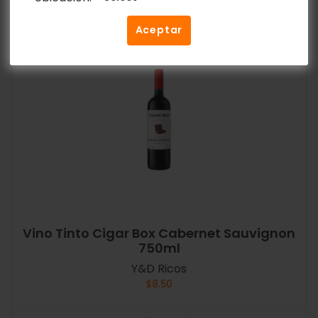
Aceptar
Vino Tinto Cigar Box Cabernet Sauvignon
750ml
Y&D Ricos
$
8.50