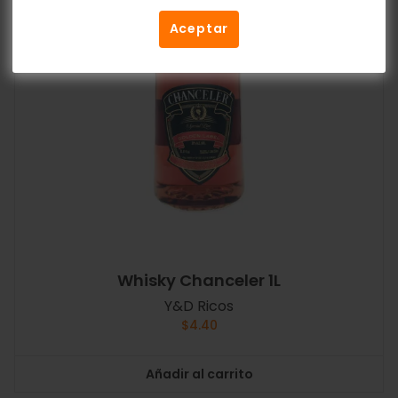
Aceptar
Whisky Chanceler 1L
Y&D Ricos
$
4.40
Añadir al carrito