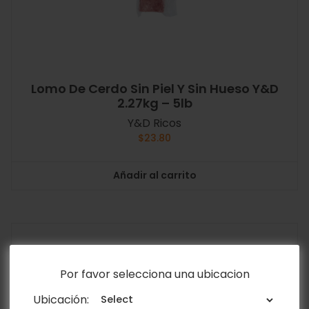
Lomo De Cerdo Sin Piel Y Sin Hueso Y&D
2.27kg – 5lb
Y&D Ricos
$
23.80
Añadir al carrito
Por favor selecciona una ubicacion
Ubicación: