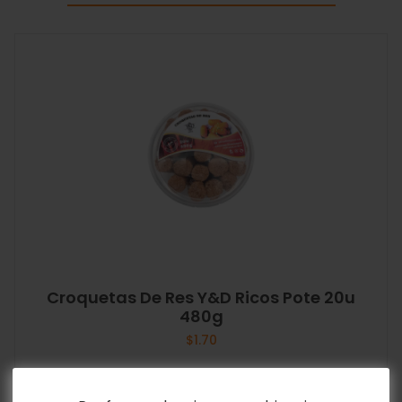
Croquetas De Res Y&D Ricos Pote 20u
480g
$
1.70
Añadir al carrito