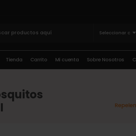
T
i
e
n
d
a
C
a
r
r
i
t
o
M
i
c
u
e
n
t
a
S
o
b
r
e
N
o
s
o
t
r
o
s
osquitos
l
Repelen