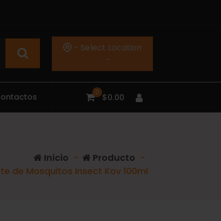
- Select Location
-
0
C
o
n
t
a
c
t
o
s
$
0.00
Inicio
-
Producto
-
te de Mosquitos Insect Kov 100ml