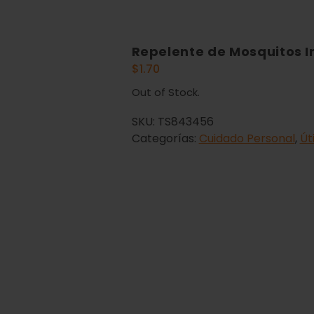
Repelente de Mosquitos I
$
1.70
Out of Stock.
SKU:
TS843456
Categorías:
Cuidado Personal
,
Út