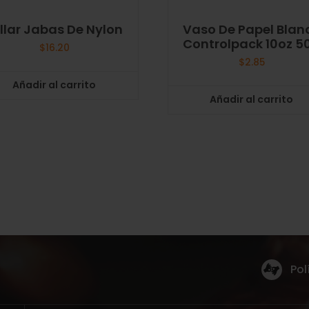
llar Jabas De Nylon
Vaso De Papel Blan
Controlpack 10oz 5
$
16.20
$
2.85
Añadir al carrito
Añadir al carrito
Pol