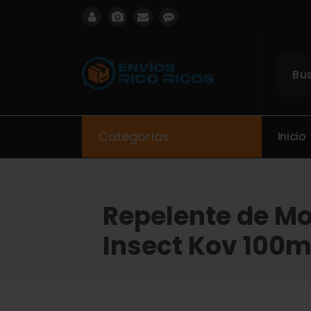
ENVIOS RICO RICOS
Categorías
I
n
i
c
i
o
Repelente de M
Insect Kov 100m