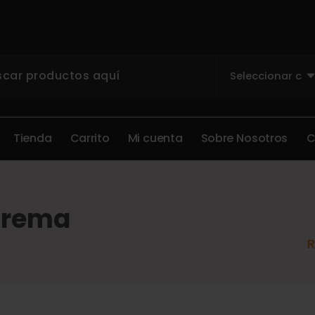
T
i
e
n
d
a
C
a
r
r
i
t
o
M
i
c
u
e
n
t
a
S
o
b
r
e
N
o
s
o
t
r
o
s
Crema
R