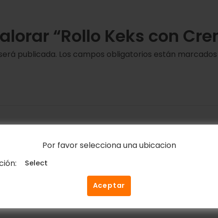
valorar “Rollo Keks con Cr
será publicada.
Los campos obligatorios están marcado
Por favor selecciona una ubicacion
Correo electrónico
*
ción:
Aceptar
ico y web en este navegador para la próxima vez que c