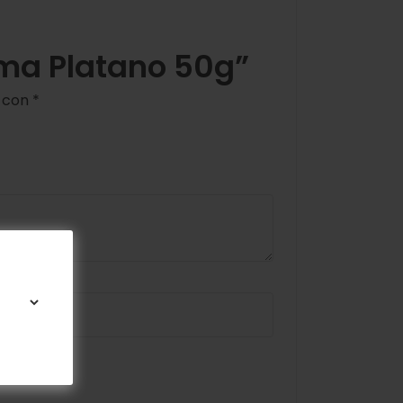
ema Platano 50g”
s con
*
omente.