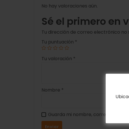
No hay valoraciones aún.
Sé el primero en 
Tu dirección de correo electrónico no 
Tu puntuación
*
Tu valoración
*
Nombre
*
Ubica
Guarda mi nombre, correo electrón