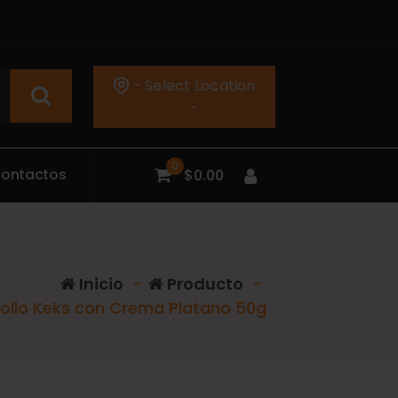
- Select Location
-
0
C
o
n
t
a
c
t
o
s
$
0.00
Inicio
-
Producto
-
ollo Keks con Crema Platano 50g