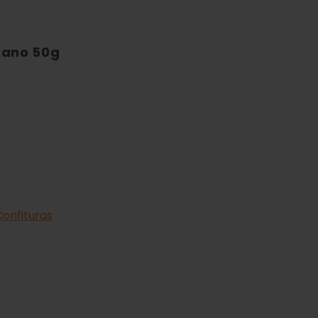
tano 50g
Confituras