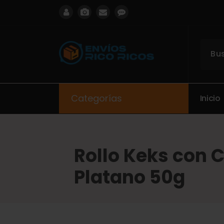
ENVIOS RICO RICOS
Categorías
I
n
i
c
i
o
Rollo Keks con 
Platano 50g