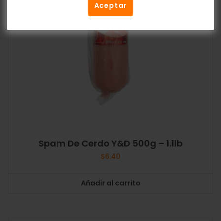
Aceptar
Spam De Cerdo Y&D 500g – 1.1lb
$
6.40
Añadir al carrito