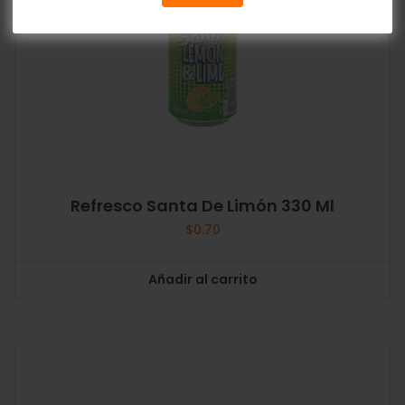
Refresco Santa De Limón 330 Ml
$
0.70
Añadir al carrito