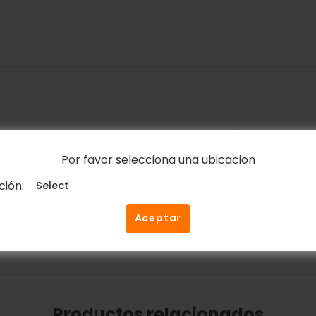
Correo electrónico
*
Por favor selecciona una ubicacion
ción:
ico y web en este navegador para la próxima vez que c
Aceptar
Productos relacionados