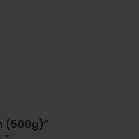
h (500g)”
s con
*