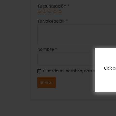
Tu puntuación
*
Tu valoración
*
Nombre
*
Ubica
Guarda mi nombre, correo electrón