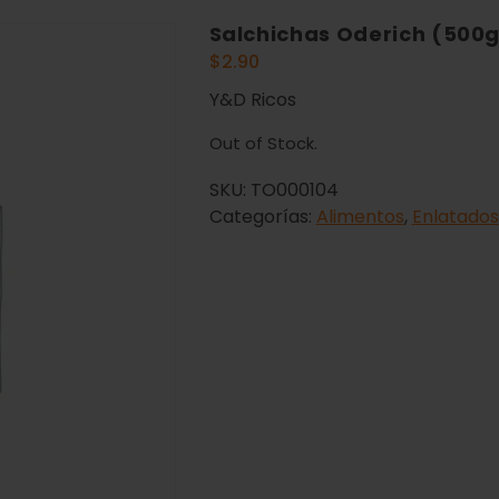
Salchichas Oderich (500
$
2.90
Y&D Ricos
Out of Stock.
SKU:
TO000104
Categorías:
Alimentos
,
Enlatados