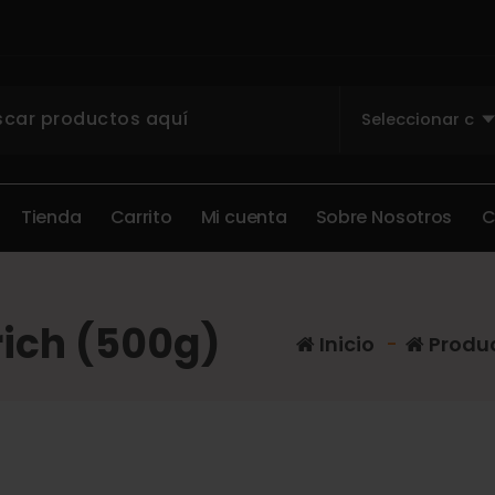
T
i
e
n
d
a
C
a
r
r
i
t
o
M
i
c
u
e
n
t
a
S
o
b
r
e
N
o
s
o
t
r
o
s
ich (500g)
Inicio
-
Produ