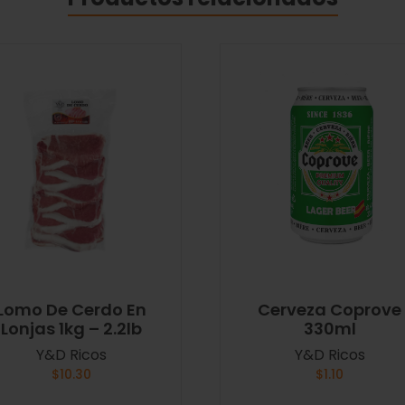
Lomo De Cerdo En
Cerveza Coprove
Lonjas 1kg – 2.2lb
330ml
Y&D Ricos
Y&D Ricos
$
10.30
$
1.10