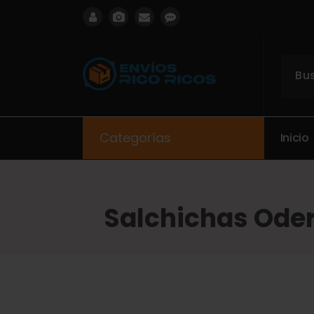
ENVIOS RICO RICOS
Categorías
I
n
i
c
i
o
Salchichas Oder