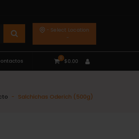
- Select Location
-
0
C
o
n
t
a
c
t
o
s
$
0.00
cto
-
Salchichas Oderich (500g)