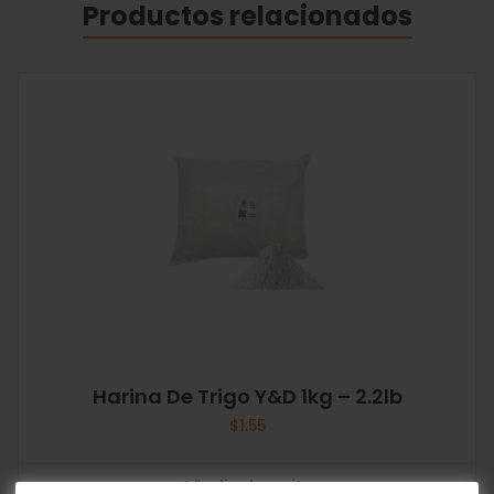
Productos relacionados
Harina De Trigo Y&D 1kg – 2.2lb
$
1.55
Añadir al carrito