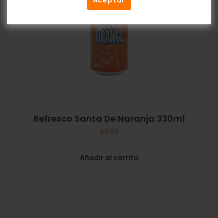
Refresco Santa De Naranja 330ml
$
0.60
Añadir al carrito