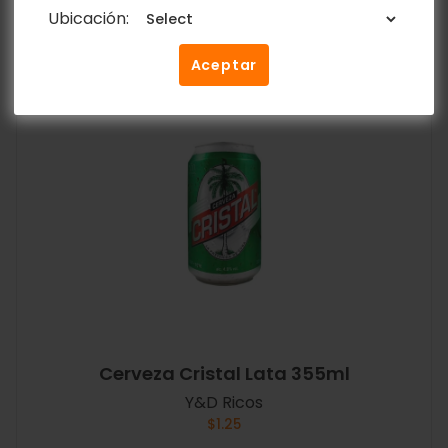
Añadir al carrito
Ubicación:
Aceptar
Cerveza Cristal Lata 355ml
Y&D Ricos
$
1.25