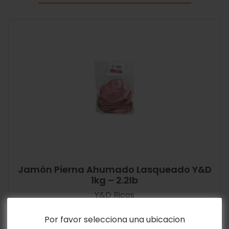
Jamón Pierna Ahumado Lasqueado Y&D
1kg – 2.2lb
Y&D Ricos
$
12.55
Por favor selecciona una ubicacion