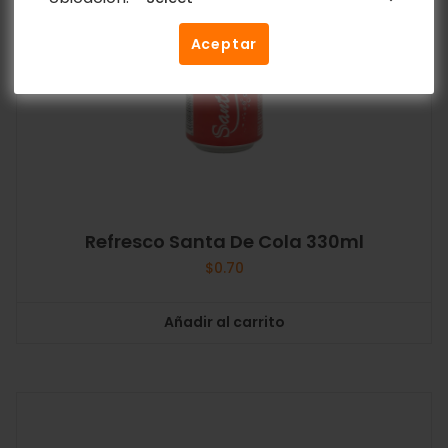
Aceptar
Refresco Santa De Cola 330ml
$
0.70
Añadir al carrito