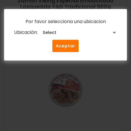
Jamón Viking Especial Embuchado
Lasqueado Y&D Tradicional 500g
$
3.60
Por favor selecciona una ubicacion
Añadir al carrito
Ubicación:
Aceptar