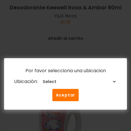
Desodorante Keewell Rosa & Ambar 90ml
Y&D Ricos
$
1.75
Añadir al carrito
Por favor selecciona una ubicacion
Ubicación:
Aceptar