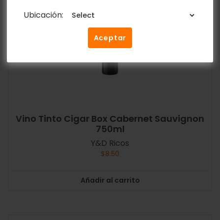
Ubicación:
Aceptar
Vino Tinto Cigar Box Cabernet Sauvignon
750ml
Y&D Ricos
$
8.50
Añadir al carrito