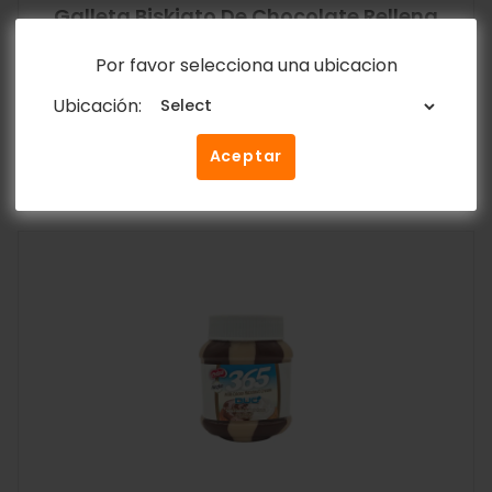
Galleta Biskiato De Chocolate Rellena
Con Vainilla 55g
Por favor selecciona una ubicacion
Y&D Ricos
$
0.45
Ubicación:
Añadir al carrito
Aceptar