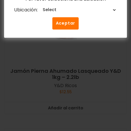
Ubicación:
Aceptar
Jamón Pierna Ahumado Lasqueado Y&D
1kg – 2.2lb
Y&D Ricos
$
12.55
Añadir al carrito