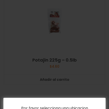
Potajin 225g – 0.5lb
$
4.60
Añadir al carrito
Por favor selecciona una ubicacion