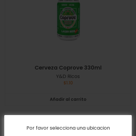
Cerveza Coprove 330ml
Y&D Ricos
$
1.10
Añadir al carrito
Por favor selecciona una ubicacion