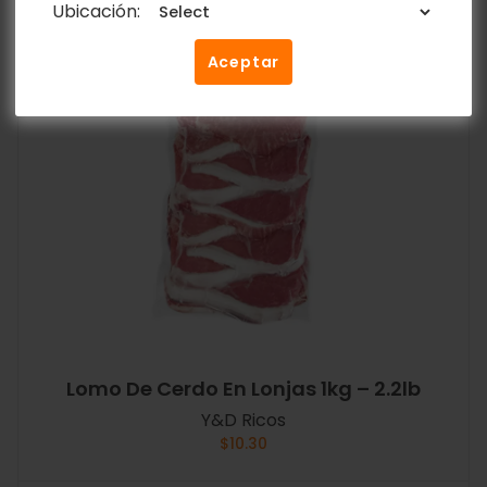
Ubicación:
Aceptar
Lomo De Cerdo En Lonjas 1kg – 2.2lb
Y&D Ricos
$
10.30